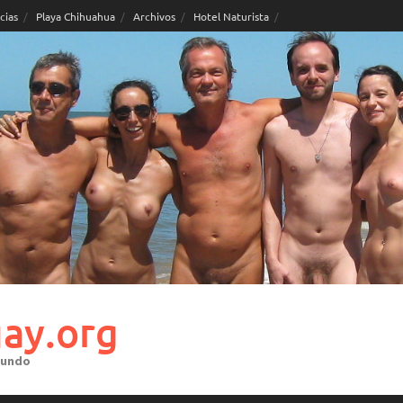
cias
Playa Chihuahua
Archivos
Hotel Naturista
ay.org
mundo