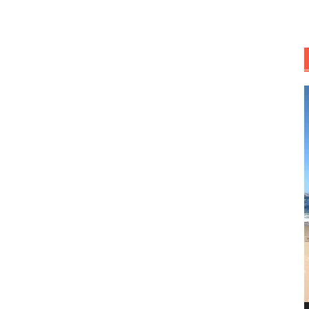
R
d
v