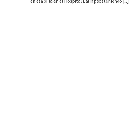
en esa silla en el Hospital Ealing sosteniendo
[...]