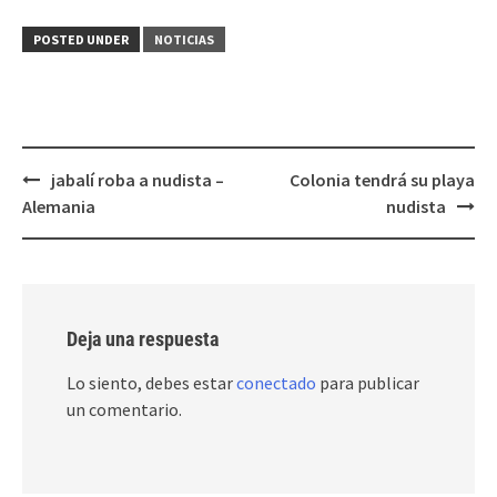
POSTED UNDER
NOTICIAS
Post
jabalí roba a nudista –
Colonia tendrá su playa
navigation
Alemania
nudista
Deja una respuesta
Lo siento, debes estar
conectado
para publicar
un comentario.