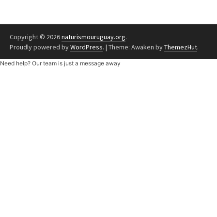
Copyright © 2026
naturismouruguay.org
.
Proudly powered by
WordPress
.
|
Theme: Awaken by
ThemezHut
.
Need help? Our team is just a message away