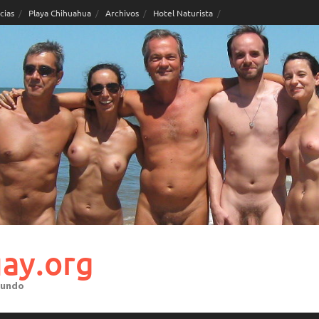
cias
Playa Chihuahua
Archivos
Hotel Naturista
ay.org
mundo