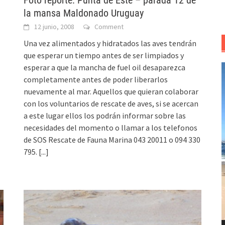
Foto reporte: Punta de Este – parada 12 de
la mansa Maldonado Uruguay
12 junio, 2008
Comment
Una vez alimentados y hidratados las aves tendrán
que esperar un tiempo antes de ser limpiados y
esperar a que la mancha de fuel oil desaparezca
R
completamente antes de poder liberarlos
d
nuevamente al mar. Aquellos que quieran colaborar
v
con los voluntarios de rescate de aves, si se acercan
a este lugar ellos los podrán informar sobre las
necesidades del momento o llamar a los telefonos
de SOS Rescate de Fauna Marina 043 20011 o 094 330
795.
[...]