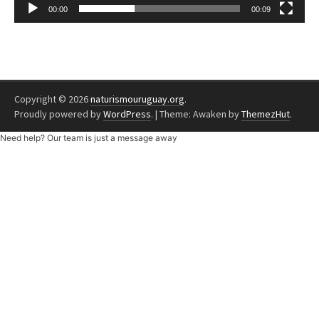
00:00
00:09
Copyright © 2026
naturismouruguay.org
.
Proudly powered by
WordPress
.
|
Theme: Awaken by
ThemezHut
.
Need help? Our team is just a message away