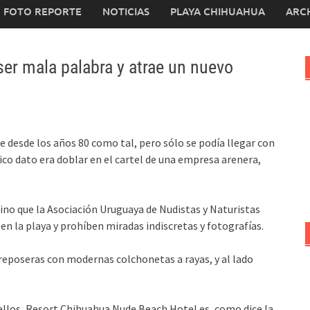
FOTO REPORTE
NOTICIAS
PLAYA CHIHUAHUA
ARC
ser mala palabra y atrae un nuevo
te desde los años 80 como tal, pero sólo se podía llegar con
nico dato era doblar en el cartel de una empresa arenera,
sino que la Asociación Uruguaya de Nudistas y Naturistas
n la playa y prohíben miradas indiscretas y fotografías.
 reposeras con modernas colchonetas a rayas, y al lado
ellos, Resort Chihuahua Nude Beach Hotel es, como dice la