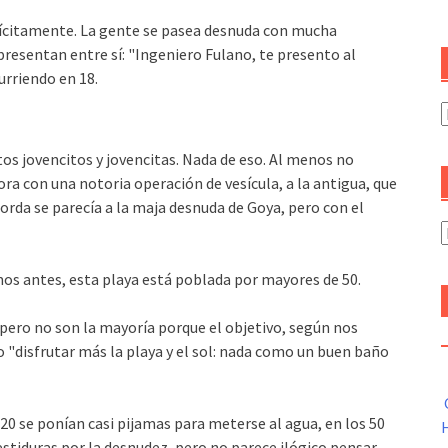
plícitamente. La gente se pasea desnuda con mucha
presentan entre sí: "Ingeniero Fulano, te presento al
urriendo en 18.
C
os jovencitos y jovencitas. Nada de eso. Al menos no
ra con una notoria operación de vesícula, a la antigua, que
gorda se parecía a la maja desnuda de Goya, pero con el
A
mos antes, esta playa está poblada por mayores de 50.
pero no son la mayoría porque el objetivo, según nos
no "disfrutar más la playa y el sol: nada como un buen baño
0 se ponían casi pijamas para meterse al agua, en los 50
H
estiduras por la desnudez, pero no parece ilógico pensar