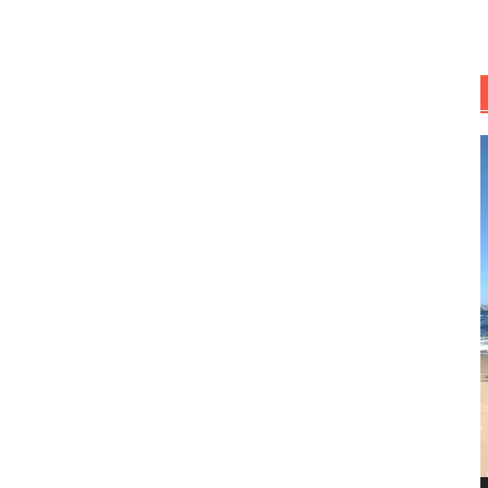
R
d
v