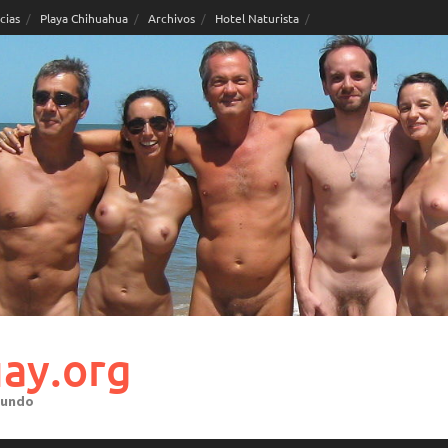
cias
Playa Chihuahua
Archivos
Hotel Naturista
ay.org
mundo