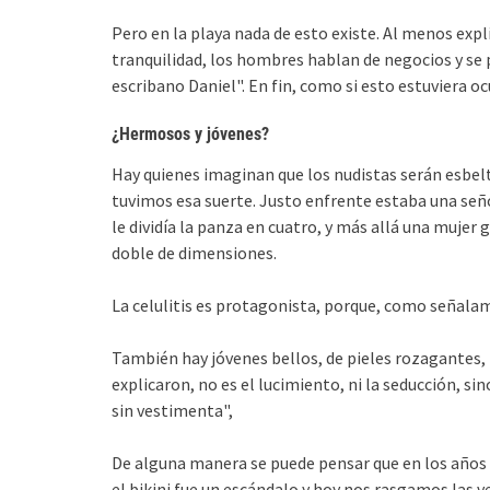
Pero en la playa nada de esto existe. Al menos ex
tranquilidad, los hombres hablan de negocios y se 
escribano Daniel". En fin, como si esto estuviera oc
¿Hermosos y jóvenes?
Hay quienes imaginan que los nudistas serán esbelt
tuvimos esa suerte. Justo enfrente estaba una seño
le dividía la panza en cuatro, y más allá una mujer 
doble de dimensiones.
La celulitis es protagonista, porque, como señala
También hay jóvenes bellos, de pieles rozagantes, 
explicaron, no es el lucimiento, ni la seducción, si
sin vestimenta",
De alguna manera se puede pensar que en los años 2
el bikini fue un escándalo y hoy nos rasgamos las v