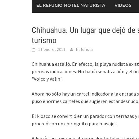
EL REFUGIO HOTEL NATURISTA
VIDEOS
Chihuahua. Un lugar que dejó de 
turismo
11 enero, 2011
Naturista
Chihuahua estalló. En efecto, la playa nudista exis
precisas indicaciones. No había señalización y el ú
"Volco y Valín".
Ahora no sólo hay un cartel indicador a la entrada 
puso enormes carteles que sugieren estar desnudo e
El kiosco se convirtió en un parador con terrazas y
procreó con un chiringuito para masajes.
Además, este verano abrieron dos hoteles. Uno de 