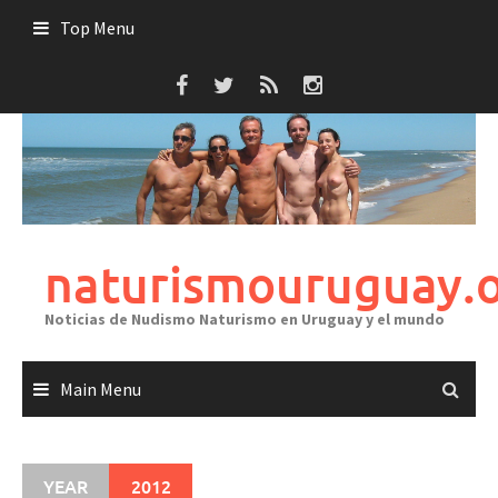
Skip
Top Menu
to
content
naturismouruguay.
Noticias de Nudismo Naturismo en Uruguay y el mundo
Main Menu
YEAR
2012