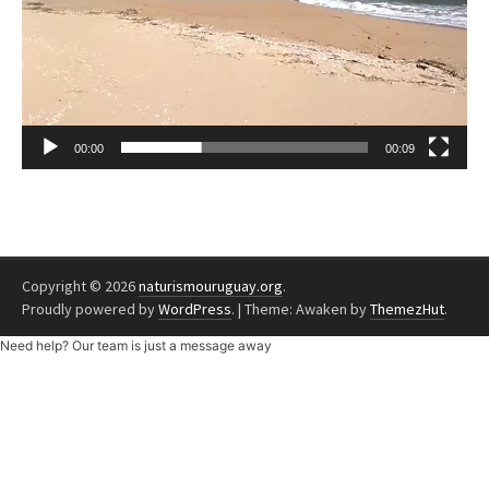
00:00
00:09
Copyright © 2026
naturismouruguay.org
.
Proudly powered by
WordPress
.
|
Theme: Awaken by
ThemezHut
.
Need help? Our team is just a message away