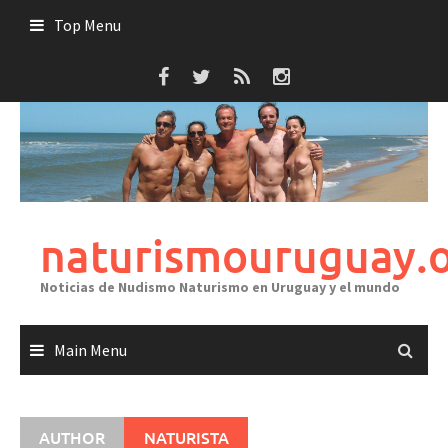
Skip
Top Menu
to
content
naturismouruguay.
Noticias de Nudismo Naturismo en Uruguay y el mundo
Main Menu
AUTHOR
NATURISTA