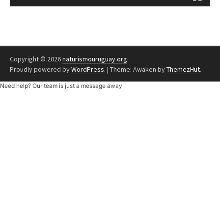
Copyright © 2026
naturismouruguay.org
.
Proudly powered by
WordPress
.
|
Theme: Awaken by
ThemezHut
.
Need help? Our team is just a message away